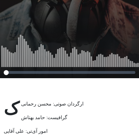
ک
ارگردان صوتی: محسن رحمانی
گرافیست: حامد بهتاش
امور آی‌تی: علی آقایی